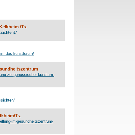
Kelkheim /Ts.
ssichten1/
amm-des-kunstforum/
esundheitszentrum
ung-zeitgenossischer-kunst-im-
sichten/
lkheim/Ts.
ellung-im-gesundheitszentrum-