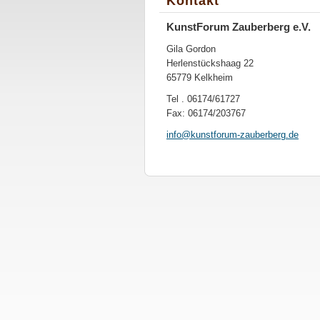
Kontakt
KunstForum Zauberberg e.V.
Gila Gordon
Herlenstückshaag 22
65779 Kelkheim
Tel . 06174/61727
Fax: 06174/203767
info@kun
stforum-
zauberbe
rg.de