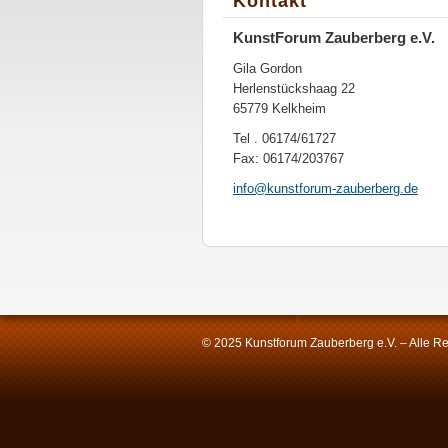
Kontakt
KunstForum Zauberberg e.V.
Gila Gordon
Herlenstückshaag 22
65779 Kelkheim
Tel . 06174/61727
Fax: 06174/203767
info@kun
stforum-
zauberbe
rg.de
© 2025 Kunstforum Zauberberg e.V. – Alle Re