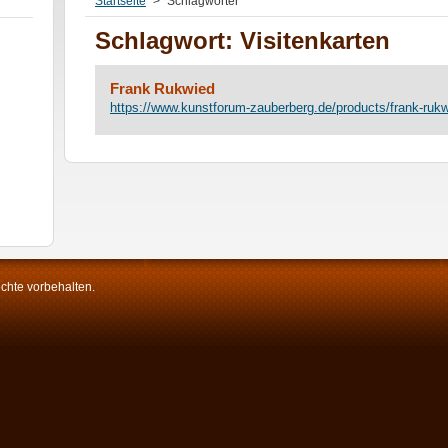
Startseite
>
Schlagwörter
Schlagwort: Visitenkarten
Frank Rukwied
https://www.kunstforum-zauberberg.de/products/frank-rukw
chte vorbehalten.