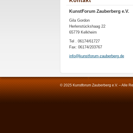
Kontakt
KunstForum Zauberberg e.V.
Gila Gordon
Herlenstückshaag 22
65779 Kelkheim
Tel . 06174/61727
Fax: 06174/203767
info@kun
stforum-
zauberbe
rg.de
© 2025 Kunstforum Zauberberg e.V. – Alle Re