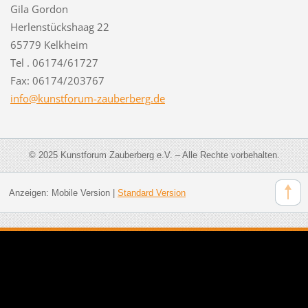
Gila Gordon
Herlenstückshaag 22
65779 Kelkheim
Tel . 06174/61727
Fax: 06174/203767
info@kun
stforum-
zauberbe
rg.de
© 2025 Kunstforum Zauberberg e.V. – Alle Rechte vorbehalten.
Anzeigen:
Mobile Version
|
Standard Version