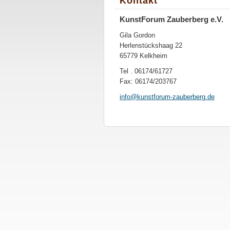
Kontakt
KunstForum Zauberberg e.V.
Gila Gordon
Herlenstückshaag 22
65779 Kelkheim
Tel . 06174/61727
Fax: 06174/203767
info@kun
stforum-
zauberbe
rg.de