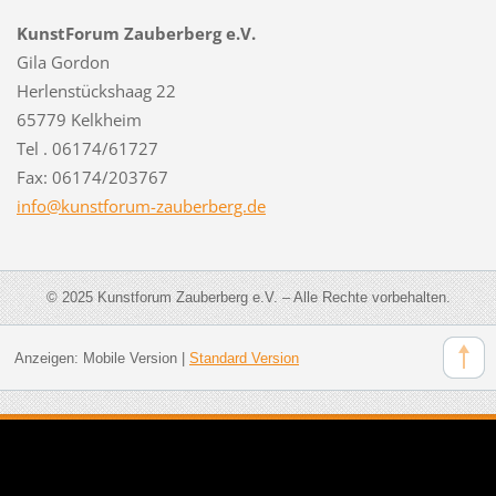
KunstForum Zauberberg e.V.
Gila Gordon
Herlenstückshaag 22
65779 Kelkheim
Tel . 06174/61727
Fax: 06174/203767
info@kun
stforum-
zauberbe
rg.de
© 2025 Kunstforum Zauberberg e.V. – Alle Rechte vorbehalten.
Anzeigen:
Mobile Version
|
Standard Version