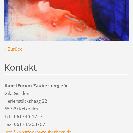
« Zurück
Kontakt
KunstForum Zauberberg e.V.
Gila Gordon
Herlenstückshaag 22
65779 Kelkheim
Tel . 06174/61727
Fax: 06174/203767
info@kun
stforum-
zauberbe
rg.de