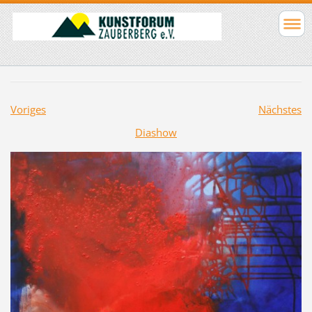
Voriges
Nächstes
Diashow